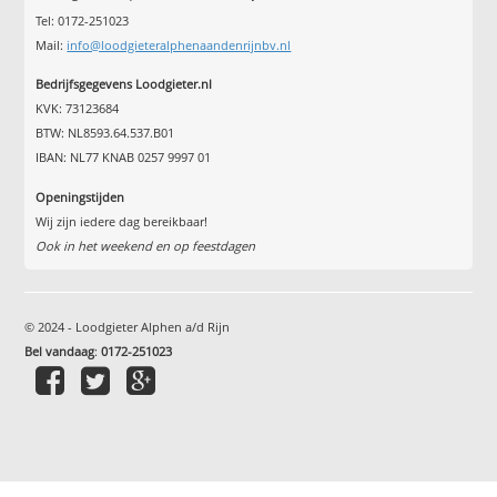
Tel: 0172-251023
Mail:
info@loodgieteralphenaandenrijnbv.nl
Bedrijfsgegevens Loodgieter.nl
KVK: 73123684
BTW: NL8593.64.537.B01
IBAN: NL77 KNAB 0257 9997 01
Openingstijden
Wij zijn iedere dag bereikbaar!
Ook in het weekend en op feestdagen
© 2024 - Loodgieter Alphen a/d Rijn
Bel vandaag
:
0172-251023