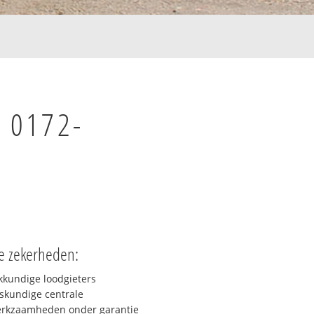
n 0172-
e zekerheden:
kkundige loodgieters
skundige centrale
rkzaamheden onder garantie