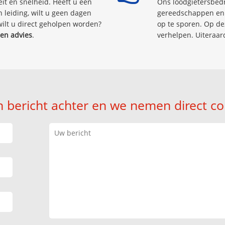
eit en snelheid. Heeft u een
Ons loodgietersbedr
 leiding, wilt u geen dagen
gereedschappen en 
ilt u direct geholpen worden?
op te sporen. Op d
en advies
.
verhelpen. Uiteraard
n bericht achter en we nemen direct co