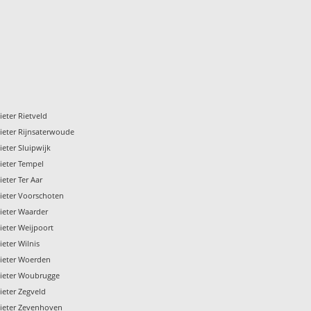
eter Rietveld
ieter Rijnsaterwoude
eter Sluipwijk
ieter Tempel
eter Ter Aar
ieter Voorschoten
ieter Waarder
ieter Weijpoort
eter Wilnis
ieter Woerden
ieter Woubrugge
ieter Zegveld
ieter Zevenhoven