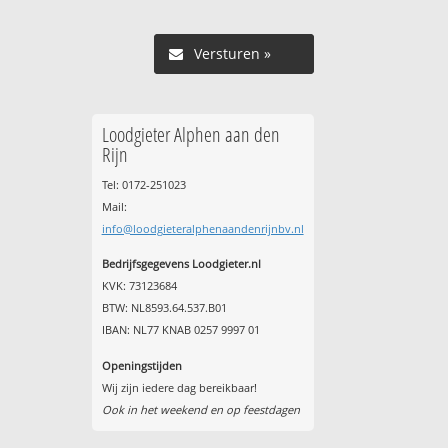
Versturen »
Loodgieter Alphen aan den
Rijn
Tel: 0172-251023
Mail:
info@loodgieteralphenaandenrijnbv.nl
Bedrijfsgegevens Loodgieter.nl
KVK: 73123684
BTW: NL8593.64.537.B01
IBAN: NL77 KNAB 0257 9997 01
Openingstijden
Wij zijn iedere dag bereikbaar!
Ook in het weekend en op feestdagen