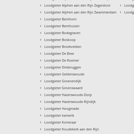
›
›
Loodgieter Alphen aan den Rijn Zegersloot
Loodg
›
›
Loodgieter Alphen aan den Rijn Zwammerdam
Loodg
›
Loodgieter Benthorn
›
Loodgieter Benthuizen
›
Loodgieter Bodegraven
›
Loodgieter Boskoop
›
Loodgieter Broekvelden
›
Loodgieter De Bree
›
Loodgieter De Roemer
›
Loodgieter Driebruggen
›
Loodgieter Gelderswoude
›
Loodgieter Groenendijk
›
Loodgieter Groenswaard
›
Loodgieter Hazerswoude-Dorp
›
Loodgieter Hazerswoude-Rijndijk
›
Loodgieter Hoogmade
›
Loodgieter kamerik
›
Loodgieter Korteraar
›
Loodgieter Koudekerk aan den Rijn