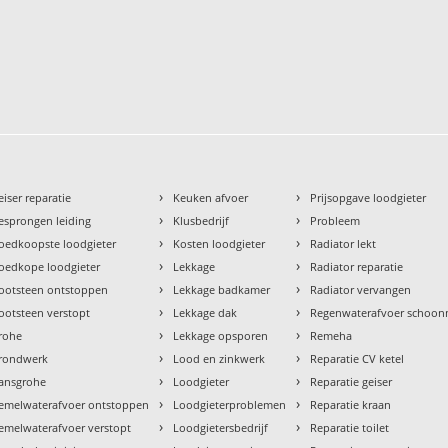
›
›
eiser reparatie
Keuken afvoer
Prijsopgave loodgieter
›
›
esprongen leiding
Klusbedrijf
Probleem
›
›
oedkoopste loodgieter
Kosten loodgieter
Radiator lekt
›
›
oedkope loodgieter
Lekkage
Radiator reparatie
›
›
ootsteen ontstoppen
Lekkage badkamer
Radiator vervangen
›
›
ootsteen verstopt
Lekkage dak
Regenwaterafvoer schoo
›
›
rohe
Lekkage opsporen
Remeha
›
›
rondwerk
Lood en zinkwerk
Reparatie CV ketel
›
›
ansgrohe
Loodgieter
Reparatie geiser
›
›
emelwaterafvoer ontstoppen
Loodgieterproblemen
Reparatie kraan
›
›
emelwaterafvoer verstopt
Loodgietersbedrijf
Reparatie toilet