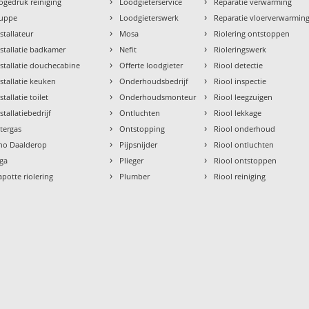
›
›
ogedruk reiniging
Loodgieterservice
Reparatie verwarming
›
›
uppe
Loodgieterswerk
Reparatie vloerverwarmin
›
›
nstallateur
Mosa
Riolering ontstoppen
›
›
nstallatie badkamer
Nefit
Rioleringswerk
›
›
nstallatie douchecabine
Offerte loodgieter
Riool detectie
›
›
nstallatie keuken
Onderhoudsbedrijf
Riool inspectie
›
›
stallatie toilet
Onderhoudsmonteur
Riool leegzuigen
›
›
stallatiebedrijf
Ontluchten
Riool lekkage
›
›
ntergas
Ontstopping
Riool onderhoud
›
›
tho Daalderop
Pijpsnijder
Riool ontluchten
›
›
aga
Plieger
Riool ontstoppen
›
›
apotte riolering
Plumber
Riool reiniging