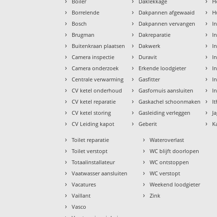
›
›
›
Boiler
Daklekkage
H
›
›
›
Borrelende
Dakpannen afgewaaid
H
›
›
›
Bosch
Dakpannen vervangen
I
›
›
›
Brugman
Dakreparatie
I
›
›
›
Buitenkraan plaatsen
Dakwerk
I
›
›
›
Camera inspectie
Duravit
I
›
›
›
Camera onderzoek
Erkende loodgieter
In
›
›
›
Centrale verwarming
Gasfitter
In
›
›
›
CV ketel onderhoud
Gasfornuis aansluiten
I
›
›
›
CV ketel reparatie
Gaskachel schoonmaken
I
›
›
›
CV ketel storing
Gasleiding verleggen
J
›
›
›
CV Leiding kapot
Geberit
K
›
›
Toilet reparatie
Wateroverlast
›
›
Toilet verstopt
WC blijft doorlopen
›
›
Totaalinstallateur
WC ontstoppen
›
›
Vaatwasser aansluiten
WC verstopt
›
›
Vacatures
Weekend loodgieter
›
›
Vaillant
Zink
›
Vasco