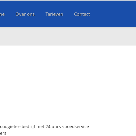
me
Over ons
Tarieven
Contact
loodgietersbedrijf met 24 uurs spoedservice
ers.