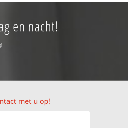
ag en nacht!
g!
ntact met u op!