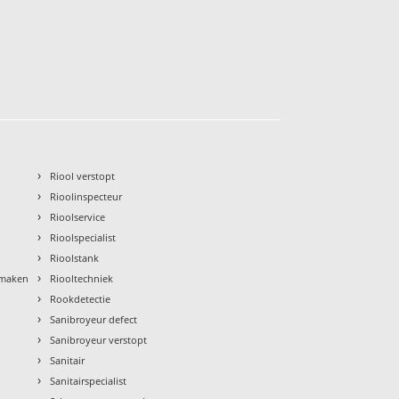
›
Riool verstopt
›
Rioolinspecteur
›
Rioolservice
›
Rioolspecialist
›
Rioolstank
›
nmaken
Riooltechniek
›
Rookdetectie
›
Sanibroyeur defect
›
Sanibroyeur verstopt
›
Sanitair
›
Sanitairspecialist