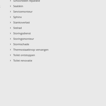
›
Schoorsteen reparatie
›
g
Sealskin
›
Servicemonteur
›
Sphinx
›
Stankoverlast
›
Stelrad
›
Storingsdienst
›
Storingsmonteur
›
Stormschade
›
Thermostaatknop vervangen
›
Toilet ontstoppen
›
Toilet renovatie