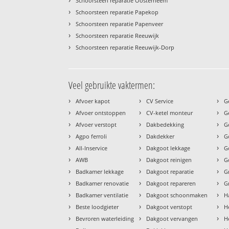
Schoorsteen reparatie Oosterheem
›
Schoorsteen reparatie Papekop
›
Schoorsteen reparatie Papenveer
›
Schoorsteen reparatie Reeuwijk
›
Schoorsteen reparatie Reeuwijk-Dorp
Veel gebruikte vaktermen:
›
›
›
Afvoer kapot
CV Service
G
›
›
›
Afvoer ontstoppen
CV-ketel monteur
G
›
›
›
Afvoer verstopt
Dakbedekking
G
›
›
›
Agpo ferroli
Dakdekker
G
›
›
›
All-Inservice
Dakgoot lekkage
G
›
›
›
AWB
Dakgoot reinigen
G
›
›
›
Badkamer lekkage
Dakgoot reparatie
G
›
›
›
Badkamer renovatie
Dakgoot repareren
G
›
›
›
Badkamer ventilatie
Dakgoot schoonmaken
H
›
›
›
Beste loodgieter
Dakgoot verstopt
H
›
›
›
Bevroren waterleiding
Dakgoot vervangen
H