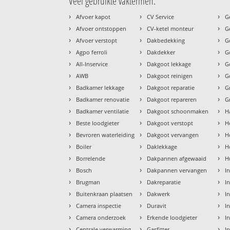
Veel gebruikte vaktermen:
›
›
›
Afvoer kapot
CV Service
G
›
›
›
Afvoer ontstoppen
CV-ketel monteur
G
›
›
›
Afvoer verstopt
Dakbedekking
G
›
›
›
Agpo ferroli
Dakdekker
G
›
›
›
All-Inservice
Dakgoot lekkage
G
›
›
›
AWB
Dakgoot reinigen
G
›
›
›
Badkamer lekkage
Dakgoot reparatie
G
›
›
›
Badkamer renovatie
Dakgoot repareren
G
›
›
›
Badkamer ventilatie
Dakgoot schoonmaken
H
›
›
›
Beste loodgieter
Dakgoot verstopt
H
›
›
›
Bevroren waterleiding
Dakgoot vervangen
H
›
›
›
Boiler
Daklekkage
H
›
›
›
Borrelende
Dakpannen afgewaaid
H
›
›
›
Bosch
Dakpannen vervangen
I
›
›
›
Brugman
Dakreparatie
I
›
›
›
Buitenkraan plaatsen
Dakwerk
I
›
›
›
Camera inspectie
Duravit
I
›
›
›
Camera onderzoek
Erkende loodgieter
In
›
›
›
Centrale verwarming
Gasfitter
In