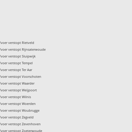
fvoer verstopt Rietveld
fvoer verstopt Rijnsaterwoude
fvoer verstopt Sluipwijk
fvoer verstopt Tempel
fvoer verstopt Ter Aar
fvoer verstopt Voorschoten
fvoer verstopt Waarder
fvoer verstopt Weijpoort
fvoer verstopt Wilnis
fvoer verstopt Woerden
fvoer verstopt Woubrugge
fvoer verstopt Zegveld
fvoer verstopt Zevenhoven
fvoer verstopt Zoeterwoude