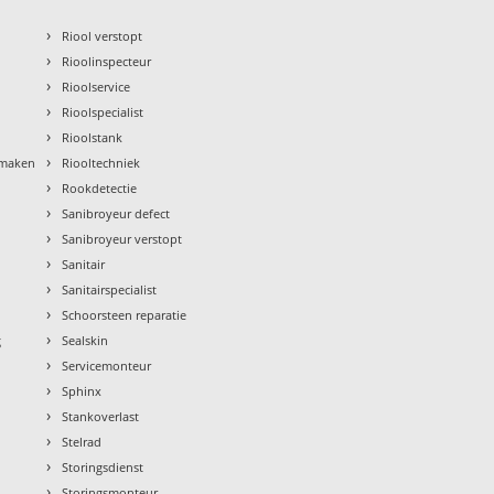
›
Riool verstopt
›
Rioolinspecteur
›
Rioolservice
›
Rioolspecialist
›
Rioolstank
›
nmaken
Riooltechniek
›
Rookdetectie
›
Sanibroyeur defect
›
Sanibroyeur verstopt
›
Sanitair
›
Sanitairspecialist
›
Schoorsteen reparatie
›
g
Sealskin
›
Servicemonteur
›
Sphinx
›
Stankoverlast
›
Stelrad
›
Storingsdienst
›
Storingsmonteur