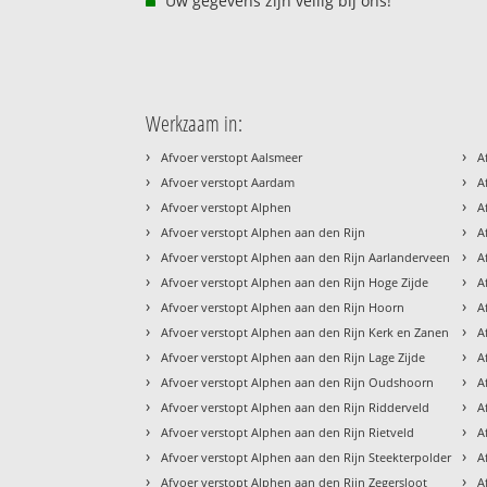
Uw gegevens zijn veilig bij ons!
Werkzaam in:
›
›
Afvoer verstopt Aalsmeer
A
›
›
Afvoer verstopt Aardam
A
›
›
Afvoer verstopt Alphen
A
›
›
Afvoer verstopt Alphen aan den Rijn
A
›
›
Afvoer verstopt Alphen aan den Rijn Aarlanderveen
A
›
›
Afvoer verstopt Alphen aan den Rijn Hoge Zijde
A
›
›
Afvoer verstopt Alphen aan den Rijn Hoorn
A
›
›
Afvoer verstopt Alphen aan den Rijn Kerk en Zanen
A
›
›
Afvoer verstopt Alphen aan den Rijn Lage Zijde
A
›
›
Afvoer verstopt Alphen aan den Rijn Oudshoorn
A
›
›
Afvoer verstopt Alphen aan den Rijn Ridderveld
A
›
›
Afvoer verstopt Alphen aan den Rijn Rietveld
A
›
›
Afvoer verstopt Alphen aan den Rijn Steekterpolder
A
›
›
Afvoer verstopt Alphen aan den Rijn Zegersloot
A