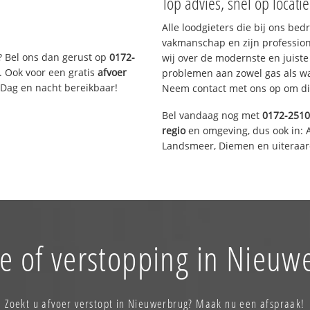
Top advies, snel op locati
Alle loodgieters die bij ons be
vakmanschap en zijn profession
? Bel ons dan gerust op
0172-
wij over de modernste en juist
. Ook voor een gratis
afvoer
problemen aan zowel gas als wat
 Dag en nacht bereikbaar!
Neem contact met ons op om di
Bel vandaag nog met
0172-251
regio
en omgeving, dus ook in: 
Landsmeer, Diemen en uiteraard
e of verstopping in Nieuw
Zoekt u afvoer verstopt in Nieuwerbrug? Maak nu een afspraak!