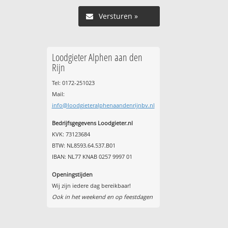
Versturen »
Loodgieter Alphen aan den
Rijn
Tel: 0172-251023
Mail:
info@loodgieteralphenaandenrijnbv.nl
Bedrijfsgegevens Loodgieter.nl
KVK: 73123684
BTW: NL8593.64.537.B01
IBAN: NL77 KNAB 0257 9997 01
Openingstijden
Wij zijn iedere dag bereikbaar!
Ook in het weekend en op feestdagen