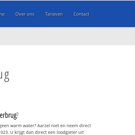
me
Over ons
Tarieven
Contact
ug
erbrug
?
 geen warm water? Aarzel niet en neem direct
23. U krijgt dan direct een loodgieter uit