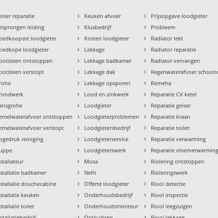
›
›
eiser reparatie
Keuken afvoer
Prijsopgave loodgieter
›
›
esprongen leiding
Klusbedrijf
Probleem
›
›
oedkoopste loodgieter
Kosten loodgieter
Radiator lekt
›
›
oedkope loodgieter
Lekkage
Radiator reparatie
›
›
ootsteen ontstoppen
Lekkage badkamer
Radiator vervangen
›
›
ootsteen verstopt
Lekkage dak
Regenwaterafvoer schoo
›
›
rohe
Lekkage opsporen
Remeha
›
›
rondwerk
Lood en zinkwerk
Reparatie CV ketel
›
›
ansgrohe
Loodgieter
Reparatie geiser
›
›
emelwaterafvoer ontstoppen
Loodgieterproblemen
Reparatie kraan
›
›
emelwaterafvoer verstopt
Loodgietersbedrijf
Reparatie toilet
›
›
ogedruk reiniging
Loodgieterservice
Reparatie verwarming
›
›
uppe
Loodgieterswerk
Reparatie vloerverwarmin
›
›
nstallateur
Mosa
Riolering ontstoppen
›
›
nstallatie badkamer
Nefit
Rioleringswerk
›
›
nstallatie douchecabine
Offerte loodgieter
Riool detectie
›
›
nstallatie keuken
Onderhoudsbedrijf
Riool inspectie
›
›
stallatie toilet
Onderhoudsmonteur
Riool leegzuigen
›
›
stallatiebedrijf
Ontluchten
Riool lekkage