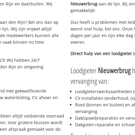
n Rijn en daarbuiten. Wij
Nieuwerbrug
aan de lijn. Bij on
gemakkelijk!
 aan den Rijn? Bel ons dan op
Dus heeft u problemen met leid
jn. Wij zijn vrijwel altijd
wenst snel hulp, bel ons. Onze 
eide medewerkers kunnen alle
dagen per jaar en zijn elke dag 
n vaak binnen no time
voeren.
Direct hulp van een loodgieter 
23! Wij hebben 24/7
n den Rijn en omgeving
Loodgieter
Nieuwerbrug
h
vervanging van:
end met gekwalificeerde
Loodgieterswerkzaamheden (w
w waterleiding, CV, afvoer en
CV installaties (onderhoud, (
Riool (binnen en buiten) en a
vervanging
bben altijd voldoende voorraad
Dak(spoed)reparaties en verv
en. Voor grotere klussen wordt
Dakgoten reparatie en scho
 een afspraak gemaakt voor de