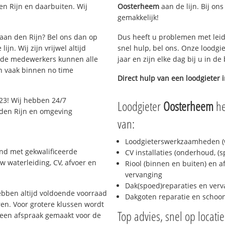
n Rijn en daarbuiten. Wij
Oosterheem
aan de lijn. Bij ons
gemakkelijk!
 aan den Rijn? Bel ons dan op
Dus heeft u problemen met leid
jn. Wij zijn vrijwel altijd
snel hulp, bel ons. Onze loodgi
eide medewerkers kunnen alle
jaar en zijn elke dag bij u in d
n vaak binnen no time
Direct hulp van een loodgieter 
23! Wij hebben 24/7
Loodgieter
Oosterheem
he
n den Rijn en omgeving
van:
Loodgieterswerkzaamheden (w
end met gekwalificeerde
CV installaties (onderhoud, (
w waterleiding, CV, afvoer en
Riool (binnen en buiten) en a
vervanging
Dak(spoed)reparaties en verv
bben altijd voldoende voorraad
Dakgoten reparatie en scho
en. Voor grotere klussen wordt
Top advies, snel op locati
 een afspraak gemaakt voor de