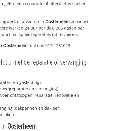
 regelt u een reparatie of offerte dus snel en
ingwerk of afvoeren in
Oosterheem
en wenst
eters werken 24 uur per dag, 365 dagen per
e buurt om spoedreparaties uit te voeren.
in
Oosterheem
: bel ons 0172-251023
lpt u met de reparatie of vervanging
ater- en gasleiding)
spoed)reparatie en vervanging)
fvoer ontstoppen, reparatie, renovatie en
anging (dakpannen en dakleer)
onmaken
e in
Oosterheem