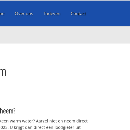
me
Over ons
Tarieven
Contact
em
rheem
?
 geen warm water? Aarzel niet en neem direct
23. U krijgt dan direct een loodgieter uit