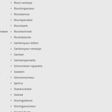
›
Riool verstopt
›
Rioolinspecteur
›
Rioolservice
›
Rioolspecialist
›
Rioolstank
›
nmaken
Riooltechniek
›
Rookdetectie
›
Sanibroyeur defect
›
Sanibroyeur verstopt
›
Sanitair
›
Sanitairspecialist
›
Schoorsteen reparatie
›
g
Sealskin
›
Servicemonteur
›
Sphinx
›
Stankoverlast
›
Stelrad
›
Storingsdienst
›
Storingsmonteur
›
Stormschade