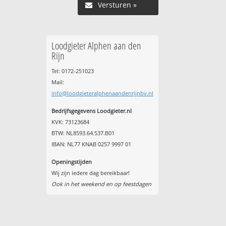
Versturen »
Loodgieter Alphen aan den
Rijn
Tel: 0172-251023
Mail:
info@loodgieteralphenaandenrijnbv.nl
Bedrijfsgegevens Loodgieter.nl
KVK: 73123684
BTW: NL8593.64.537.B01
IBAN: NL77 KNAB 0257 9997 01
Openingstijden
Wij zijn iedere dag bereikbaar!
Ook in het weekend en op feestdagen