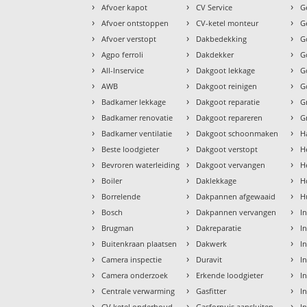
›
›
›
Afvoer kapot
CV Service
G
›
›
›
Afvoer ontstoppen
CV-ketel monteur
G
›
›
›
Afvoer verstopt
Dakbedekking
G
›
›
›
Agpo ferroli
Dakdekker
G
›
›
›
All-Inservice
Dakgoot lekkage
G
›
›
›
AWB
Dakgoot reinigen
G
›
›
›
Badkamer lekkage
Dakgoot reparatie
G
›
›
›
Badkamer renovatie
Dakgoot repareren
G
›
›
›
Badkamer ventilatie
Dakgoot schoonmaken
H
›
›
›
Beste loodgieter
Dakgoot verstopt
H
›
›
›
Bevroren waterleiding
Dakgoot vervangen
H
›
›
›
Boiler
Daklekkage
H
›
›
›
Borrelende
Dakpannen afgewaaid
H
›
›
›
Bosch
Dakpannen vervangen
I
›
›
›
Brugman
Dakreparatie
I
›
›
›
Buitenkraan plaatsen
Dakwerk
I
›
›
›
Camera inspectie
Duravit
I
›
›
›
Camera onderzoek
Erkende loodgieter
In
›
›
›
Centrale verwarming
Gasfitter
In
›
›
›
CV ketel onderhoud
Gasfornuis aansluiten
I