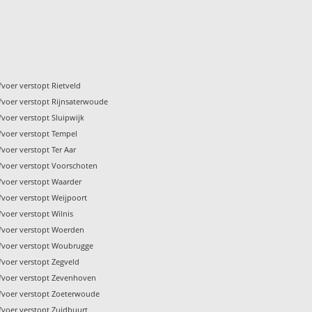
fvoer verstopt Rietveld
fvoer verstopt Rijnsaterwoude
fvoer verstopt Sluipwijk
fvoer verstopt Tempel
fvoer verstopt Ter Aar
fvoer verstopt Voorschoten
fvoer verstopt Waarder
fvoer verstopt Weijpoort
fvoer verstopt Wilnis
fvoer verstopt Woerden
fvoer verstopt Woubrugge
fvoer verstopt Zegveld
fvoer verstopt Zevenhoven
fvoer verstopt Zoeterwoude
fvoer verstopt Zuidbuurt