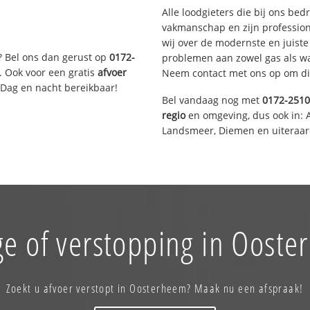
Alle loodgieters die bij ons be
vakmanschap en zijn profession
wij over de modernste en juist
? Bel ons dan gerust op
0172-
problemen aan zowel gas als wat
. Ook voor een gratis
afvoer
Neem contact met ons op om di
 Dag en nacht bereikbaar!
Bel vandaag nog met
0172-251
regio
en omgeving, dus ook in: 
Landsmeer, Diemen en uiteraard
e of verstopping in Oost
Zoekt u afvoer verstopt in Oosterheem? Maak nu een afspraak!