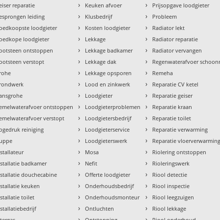
›
›
eiser reparatie
Keuken afvoer
Prijsopgave loodgieter
›
›
esprongen leiding
Klusbedrijf
Probleem
›
›
oedkoopste loodgieter
Kosten loodgieter
Radiator lekt
›
›
oedkope loodgieter
Lekkage
Radiator reparatie
›
›
ootsteen ontstoppen
Lekkage badkamer
Radiator vervangen
›
›
ootsteen verstopt
Lekkage dak
Regenwaterafvoer schoo
›
›
rohe
Lekkage opsporen
Remeha
›
›
rondwerk
Lood en zinkwerk
Reparatie CV ketel
›
›
ansgrohe
Loodgieter
Reparatie geiser
›
›
emelwaterafvoer ontstoppen
Loodgieterproblemen
Reparatie kraan
›
›
emelwaterafvoer verstopt
Loodgietersbedrijf
Reparatie toilet
›
›
ogedruk reiniging
Loodgieterservice
Reparatie verwarming
›
›
uppe
Loodgieterswerk
Reparatie vloerverwarmin
›
›
nstallateur
Mosa
Riolering ontstoppen
›
›
nstallatie badkamer
Nefit
Rioleringswerk
›
›
nstallatie douchecabine
Offerte loodgieter
Riool detectie
›
›
nstallatie keuken
Onderhoudsbedrijf
Riool inspectie
›
›
stallatie toilet
Onderhoudsmonteur
Riool leegzuigen
›
›
stallatiebedrijf
Ontluchten
Riool lekkage
›
›
ntergas
Ontstopping
Riool onderhoud