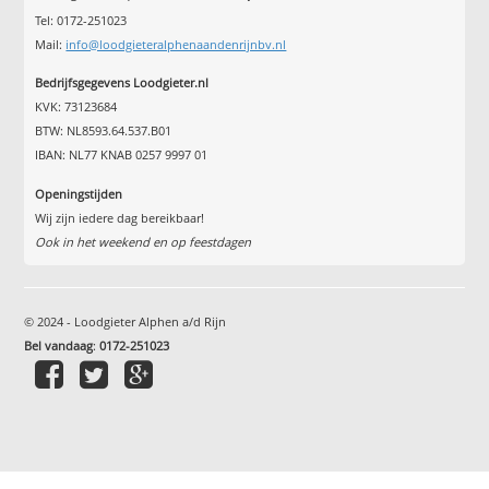
Tel: 0172-251023
Mail:
info@loodgieteralphenaandenrijnbv.nl
Bedrijfsgegevens Loodgieter.nl
KVK: 73123684
BTW: NL8593.64.537.B01
IBAN: NL77 KNAB 0257 9997 01
Openingstijden
Wij zijn iedere dag bereikbaar!
Ook in het weekend en op feestdagen
© 2024 - Loodgieter Alphen a/d Rijn
Bel vandaag
:
0172-251023