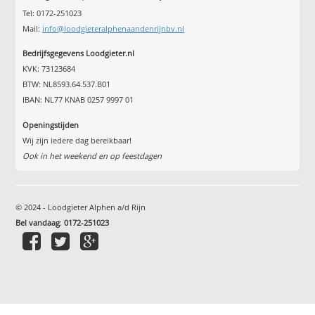
Tel: 0172-251023
Mail:
info@loodgieteralphenaandenrijnbv.nl
Bedrijfsgegevens Loodgieter.nl
KVK: 73123684
BTW: NL8593.64.537.B01
IBAN: NL77 KNAB 0257 9997 01
Openingstijden
Wij zijn iedere dag bereikbaar!
Ook in het weekend en op feestdagen
© 2024 - Loodgieter Alphen a/d Rijn
Bel vandaag
:
0172-251023