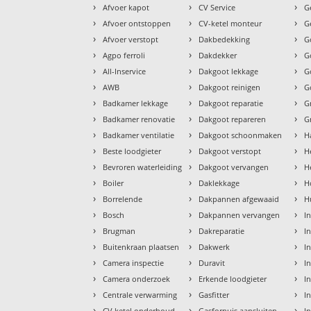
›
›
›
Afvoer kapot
CV Service
G
›
›
›
Afvoer ontstoppen
CV-ketel monteur
G
›
›
›
Afvoer verstopt
Dakbedekking
G
›
›
›
Agpo ferroli
Dakdekker
G
›
›
›
All-Inservice
Dakgoot lekkage
G
›
›
›
AWB
Dakgoot reinigen
G
›
›
›
Badkamer lekkage
Dakgoot reparatie
G
›
›
›
Badkamer renovatie
Dakgoot repareren
G
›
›
›
Badkamer ventilatie
Dakgoot schoonmaken
H
›
›
›
Beste loodgieter
Dakgoot verstopt
H
›
›
›
Bevroren waterleiding
Dakgoot vervangen
H
›
›
›
Boiler
Daklekkage
H
›
›
›
Borrelende
Dakpannen afgewaaid
H
›
›
›
Bosch
Dakpannen vervangen
I
›
›
›
Brugman
Dakreparatie
I
›
›
›
Buitenkraan plaatsen
Dakwerk
I
›
›
›
Camera inspectie
Duravit
I
›
›
›
Camera onderzoek
Erkende loodgieter
In
›
›
›
Centrale verwarming
Gasfitter
In
›
›
›
CV ketel onderhoud
Gasfornuis aansluiten
I