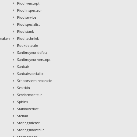
›
Riool verstopt
›
Rioolinspecteur
›
Rioolservice
›
Rioolspecialist
›
Rioolstank
›
nmaken
Riooltechniek
›
Rookdetectie
›
Sanibroyeur defect
›
Sanibroyeur verstopt
›
Sanitair
›
Sanitairspecialist
›
Schoorsteen reparatie
›
g
Sealskin
›
Servicemonteur
›
Sphinx
›
Stankoverlast
›
Stelrad
›
Storingsdienst
›
Storingsmonteur
›
Stormschade