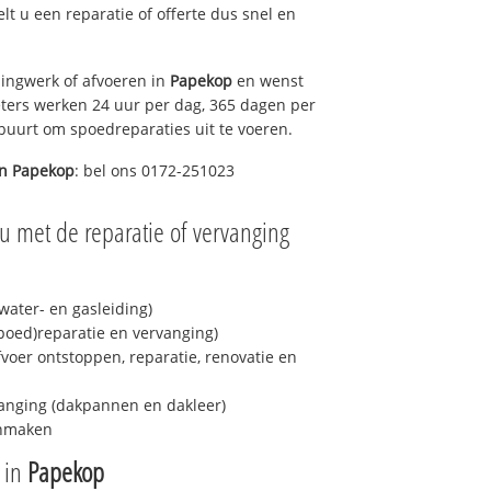
elt u een reparatie of offerte dus snel en
ingwerk of afvoeren in
Papekop
en wenst
eters werken 24 uur per dag, 365 dagen per
e buurt om spoedreparaties uit te voeren.
in
Papekop
: bel ons 0172-251023
u met de reparatie of vervanging
ater- en gasleiding)
spoed)reparatie en vervanging)
fvoer ontstoppen, reparatie, renovatie en
anging (dakpannen en dakleer)
onmaken
e in
Papekop