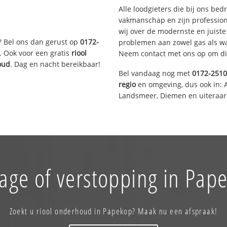
Alle loodgieters die bij ons be
vakmanschap en zijn profession
wij over de modernste en juist
? Bel ons dan gerust op
0172-
problemen aan zowel gas als wat
. Ook voor een gratis
riool
Neem contact met ons op om di
oud
. Dag en nacht bereikbaar!
Bel vandaag nog met
0172-251
regio
en omgeving, dus ook in: 
Landsmeer, Diemen en uiteraard
age of verstopping in Pap
Zoekt u riool onderhoud in Papekop? Maak nu een afspraak!