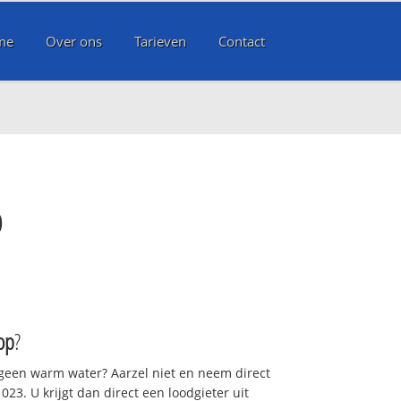
me
Over ons
Tarieven
Contact
p
op
?
 geen warm water? Aarzel niet en neem direct
23. U krijgt dan direct een loodgieter uit