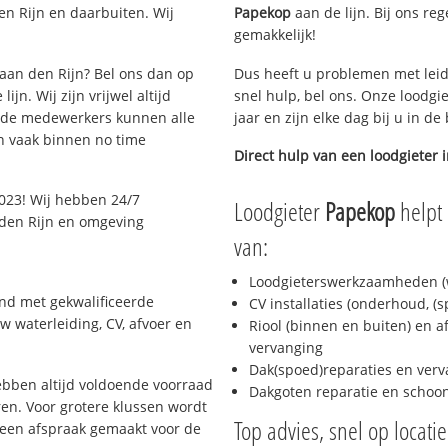
n Rijn en daarbuiten. Wij
Papekop
aan de lijn. Bij ons reg
gemakkelijk!
 aan den Rijn? Bel ons dan op
Dus heeft u problemen met leid
jn. Wij zijn vrijwel altijd
snel hulp, bel ons. Onze loodgi
eide medewerkers kunnen alle
jaar en zijn elke dag bij u in d
n vaak binnen no time
Direct hulp van een loodgieter 
023! Wij hebben 24/7
Loodgieter
Papekop
helpt 
n den Rijn en omgeving
van:
Loodgieterswerkzaamheden (w
end met gekwalificeerde
CV installaties (onderhoud, (
w waterleiding, CV, afvoer en
Riool (binnen en buiten) en a
vervanging
Dak(spoed)reparaties en verv
bben altijd voldoende voorraad
Dakgoten reparatie en scho
en. Voor grotere klussen wordt
Top advies, snel op locati
 een afspraak gemaakt voor de