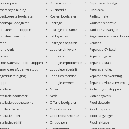
›
›
eiser reparatie
Keuken afvoer
Prijsopgave loodgieter
›
›
esprongen leiding
Klusbedrijf
Probleem
›
›
oedkoopste loodgieter
Kosten loodgieter
Radiator lekt
›
›
oedkope loodgieter
Lekkage
Radiator reparatie
›
›
ootsteen ontstoppen
Lekkage badkamer
Radiator vervangen
›
›
ootsteen verstopt
Lekkage dak
Regenwaterafvoer schoo
›
›
rohe
Lekkage opsporen
Remeha
›
›
rondwerk
Lood en zinkwerk
Reparatie CV ketel
›
›
ansgrohe
Loodgieter
Reparatie geiser
›
›
emelwaterafvoer ontstoppen
Loodgieterproblemen
Reparatie kraan
›
›
emelwaterafvoer verstopt
Loodgietersbedrijf
Reparatie toilet
›
›
ogedruk reiniging
Loodgieterservice
Reparatie verwarming
›
›
uppe
Loodgieterswerk
Reparatie vloerverwarmin
›
›
nstallateur
Mosa
Riolering ontstoppen
›
›
nstallatie badkamer
Nefit
Rioleringswerk
›
›
nstallatie douchecabine
Offerte loodgieter
Riool detectie
›
›
nstallatie keuken
Onderhoudsbedrijf
Riool inspectie
›
›
stallatie toilet
Onderhoudsmonteur
Riool leegzuigen
›
›
stallatiebedrijf
Ontluchten
Riool lekkage
›
›
ntergas
Ontstopping
Riool onderhoud