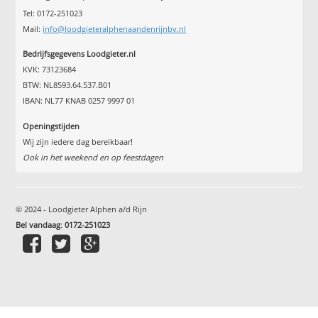
Tel: 0172-251023
Mail:
info@loodgieteralphenaandenrijnbv.nl
Bedrijfsgegevens Loodgieter.nl
KVK: 73123684
BTW: NL8593.64.537.B01
IBAN: NL77 KNAB 0257 9997 01
Openingstijden
Wij zijn iedere dag bereikbaar!
Ook in het weekend en op feestdagen
© 2024 - Loodgieter Alphen a/d Rijn
Bel vandaag
:
0172-251023