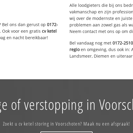
Alle loodgieters die bij ons be
vakmanschap en zijn profession
wij over de modernste en juist
? Bel ons dan gerust op
0172-
problemen aan zowel gas als wat
. Ook voor een gratis
cv ketel
Neem contact met ons op om di
Dag en nacht bereikbaar!
Bel vandaag nog met
0172-251
regio
en omgeving, dus ook in: 
Landsmeer, Diemen en uiteraard
e of verstopping in Voors
Zoekt u cv ketel storing in Voorschoten? Maak nu een afspraak!