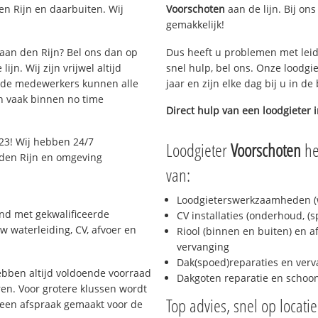
n Rijn en daarbuiten. Wij
Voorschoten
aan de lijn. Bij ons
gemakkelijk!
 aan den Rijn? Bel ons dan op
Dus heeft u problemen met leid
jn. Wij zijn vrijwel altijd
snel hulp, bel ons. Onze loodgi
eide medewerkers kunnen alle
jaar en zijn elke dag bij u in d
n vaak binnen no time
Direct hulp van een loodgieter 
23! Wij hebben 24/7
Loodgieter
Voorschoten
he
n den Rijn en omgeving
van:
Loodgieterswerkzaamheden (w
end met gekwalificeerde
CV installaties (onderhoud, (
w waterleiding, CV, afvoer en
Riool (binnen en buiten) en a
vervanging
Dak(spoed)reparaties en verv
bben altijd voldoende voorraad
Dakgoten reparatie en scho
en. Voor grotere klussen wordt
Top advies, snel op locati
 een afspraak gemaakt voor de