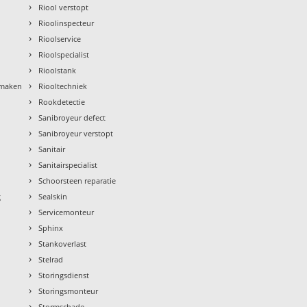
›
Riool verstopt
›
Rioolinspecteur
›
Rioolservice
›
Rioolspecialist
›
Rioolstank
›
nmaken
Riooltechniek
›
Rookdetectie
›
Sanibroyeur defect
›
Sanibroyeur verstopt
›
Sanitair
›
Sanitairspecialist
›
Schoorsteen reparatie
›
g
Sealskin
›
Servicemonteur
›
Sphinx
›
Stankoverlast
›
Stelrad
›
Storingsdienst
›
Storingsmonteur
›
Stormschade