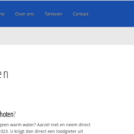
me
Over ons
Tarieven
Contact
en
hoten
?
 geen warm water? Aarzel niet en neem direct
23. U krijgt dan direct een loodgieter uit