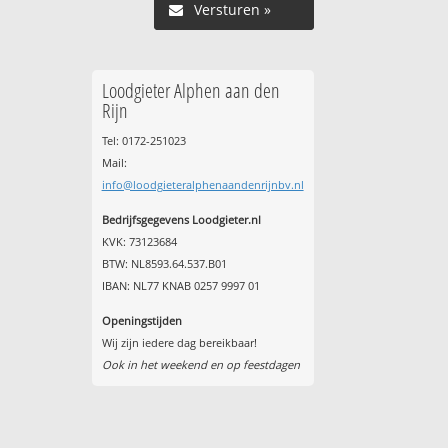
Versturen »
Loodgieter Alphen aan den
Rijn
Tel: 0172-251023
Mail:
info@loodgieteralphenaandenrijnbv.nl
Bedrijfsgegevens Loodgieter.nl
KVK: 73123684
BTW: NL8593.64.537.B01
IBAN: NL77 KNAB 0257 9997 01
Openingstijden
Wij zijn iedere dag bereikbaar!
Ook in het weekend en op feestdagen