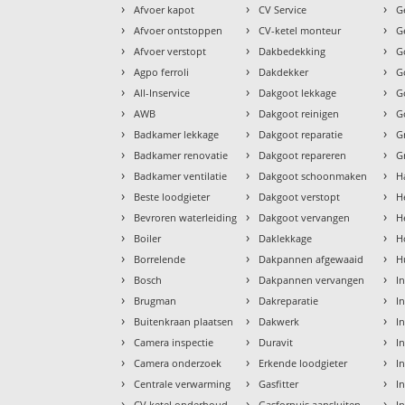
›
›
›
Afvoer kapot
CV Service
G
›
›
›
Afvoer ontstoppen
CV-ketel monteur
G
›
›
›
Afvoer verstopt
Dakbedekking
G
›
›
›
Agpo ferroli
Dakdekker
G
›
›
›
All-Inservice
Dakgoot lekkage
G
›
›
›
AWB
Dakgoot reinigen
G
›
›
›
Badkamer lekkage
Dakgoot reparatie
G
›
›
›
Badkamer renovatie
Dakgoot repareren
G
›
›
›
Badkamer ventilatie
Dakgoot schoonmaken
H
›
›
›
Beste loodgieter
Dakgoot verstopt
H
›
›
›
Bevroren waterleiding
Dakgoot vervangen
H
›
›
›
Boiler
Daklekkage
H
›
›
›
Borrelende
Dakpannen afgewaaid
H
›
›
›
Bosch
Dakpannen vervangen
I
›
›
›
Brugman
Dakreparatie
I
›
›
›
Buitenkraan plaatsen
Dakwerk
I
›
›
›
Camera inspectie
Duravit
I
›
›
›
Camera onderzoek
Erkende loodgieter
In
›
›
›
Centrale verwarming
Gasfitter
In
›
›
›
CV ketel onderhoud
Gasfornuis aansluiten
I