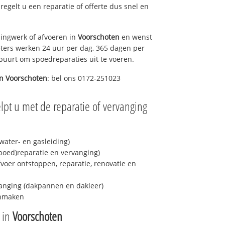
 regelt u een reparatie of offerte dus snel en
ingwerk of afvoeren in
Voorschoten
en wenst
eters werken 24 uur per dag, 365 dagen per
e buurt om spoedreparaties uit te voeren.
in
Voorschoten
: bel ons 0172-251023
lpt u met de reparatie of vervanging
ater- en gasleiding)
spoed)reparatie en vervanging)
fvoer ontstoppen, reparatie, renovatie en
anging (dakpannen en dakleer)
onmaken
e in
Voorschoten