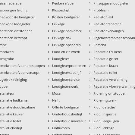
›
›
eiser reparatie
Keuken afvoer
Prijsopgave loodgieter
›
›
esprongen leiding
Klusbedrijf
Probleem
›
›
oedkoopste loodgieter
Kosten loodgieter
Radiator lekt
›
›
oedkope loodgieter
Lekkage
Radiator reparatie
›
›
ootsteen ontstoppen
Lekkage badkamer
Radiator vervangen
›
›
ootsteen verstopt
Lekkage dak
Regenwaterafvoer schoo
›
›
rohe
Lekkage opsporen
Remeha
›
›
rondwerk
Lood en zinkwerk
Reparatie CV ketel
›
›
ansgrohe
Loodgieter
Reparatie geiser
›
›
emelwaterafvoer ontstoppen
Loodgieterproblemen
Reparatie kraan
›
›
emelwaterafvoer verstopt
Loodgietersbedrijf
Reparatie toilet
›
›
ogedruk reiniging
Loodgieterservice
Reparatie verwarming
›
›
uppe
Loodgieterswerk
Reparatie vloerverwarmin
›
›
nstallateur
Mosa
Riolering ontstoppen
›
›
nstallatie badkamer
Nefit
Rioleringswerk
›
›
nstallatie douchecabine
Offerte loodgieter
Riool detectie
›
›
nstallatie keuken
Onderhoudsbedrijf
Riool inspectie
›
›
stallatie toilet
Onderhoudsmonteur
Riool leegzuigen
›
›
stallatiebedrijf
Ontluchten
Riool lekkage
›
›
ntergas
Ontstopping
Riool onderhoud