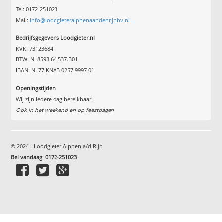
Tel: 0172-251023
Mail:
info@loodgieteralphenaandenrijnbv.nl
Bedrijfsgegevens Loodgieter.nl
KVK: 73123684
BTW: NL8593.64.537.B01
IBAN: NL77 KNAB 0257 9997 01
Openingstijden
Wij zijn iedere dag bereikbaar!
Ook in het weekend en op feestdagen
© 2024 - Loodgieter Alphen a/d Rijn
Bel vandaag
:
0172-251023