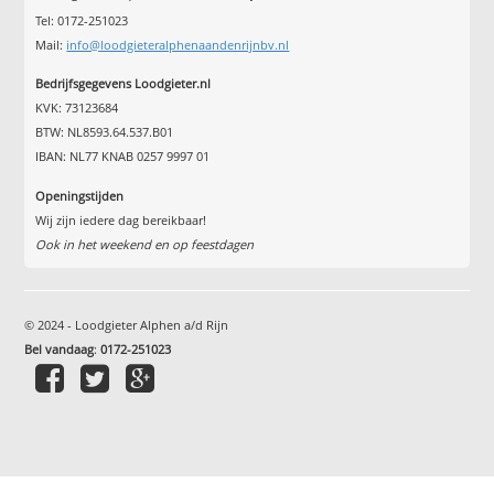
Tel: 0172-251023
Mail:
info@loodgieteralphenaandenrijnbv.nl
Bedrijfsgegevens Loodgieter.nl
KVK: 73123684
BTW: NL8593.64.537.B01
IBAN: NL77 KNAB 0257 9997 01
Openingstijden
Wij zijn iedere dag bereikbaar!
Ook in het weekend en op feestdagen
© 2024 - Loodgieter Alphen a/d Rijn
Bel vandaag
:
0172-251023